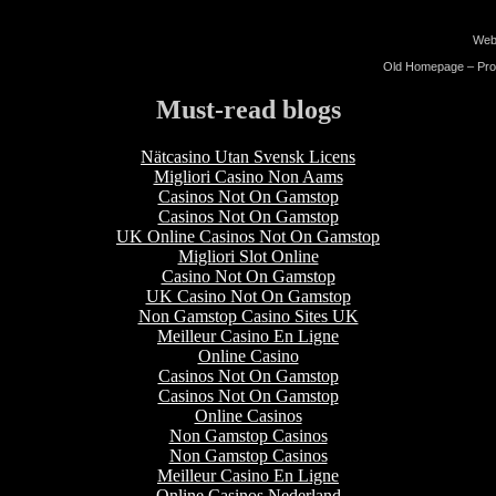
Web
Old Homepage – Pro
Must-read blogs
Nätcasino Utan Svensk Licens
Migliori Casino Non Aams
Casinos Not On Gamstop
Casinos Not On Gamstop
UK Online Casinos Not On Gamstop
Migliori Slot Online
Casino Not On Gamstop
UK Casino Not On Gamstop
Non Gamstop Casino Sites UK
Meilleur Casino En Ligne
Online Casino
Casinos Not On Gamstop
Casinos Not On Gamstop
Online Casinos
Non Gamstop Casinos
Non Gamstop Casinos
Meilleur Casino En Ligne
Online Casinos Nederland