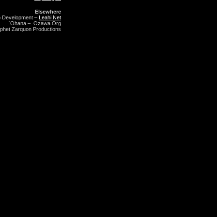
Elsewhere
 Development –
Leahi.Net
`Ohana – Ozawa.Org
phet Zarquon Productions